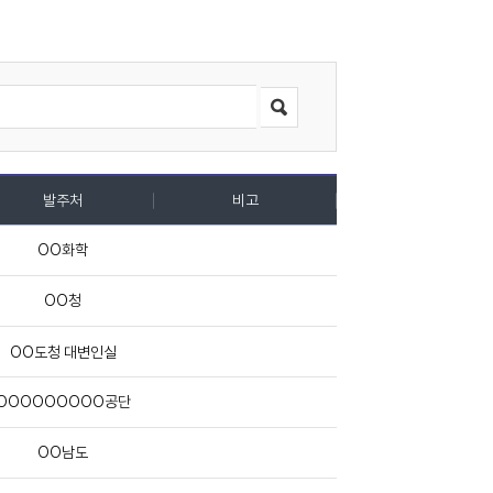
발주처
비고
OO화학
OO청
OO도청 대변인실
OOOOOOOOO공단
OO남도