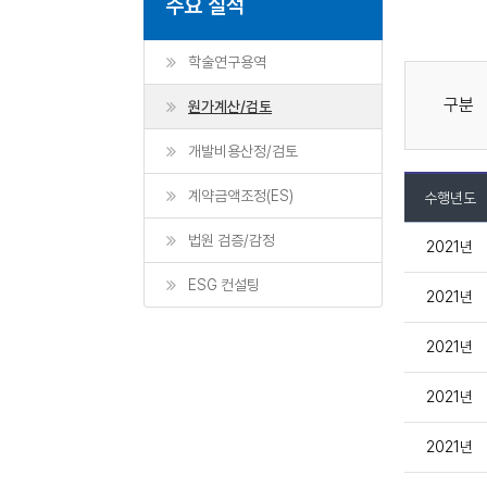
주요 실적
학술연구용역
구분
원가계산/검토
개발비용산정/검토
계약금액조정(ES)
수행년도
법원 검증/감정
2021년
ESG 컨설팅
2021년
2021년
2021년
2021년