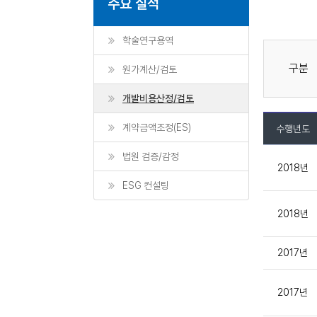
주요 실적
학술연구용역
구분
원가계산/검토
개발비용산정/검토
계약금액조정(ES)
수행년도
법원 검증/감정
2018년
ESG 컨설팅
2018년
2017년
2017년