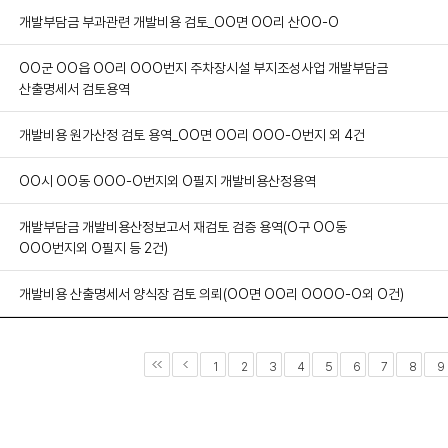
개발부담금 부과관련 개발비용 검토_OO면 OO리 산OO-O
OO군 OO읍 OO리 OOO번지 주차장시설 부지조성사업 개발부담금
산출명세서 검토용역
개발비용 원가산정 검토 용역_OO면 OO리 OOO-O번지 외 4건
OO시 OO동 OOO-O번지외 O필지 개발비용산정용역
개발부담금 개발비용산정보고서 재검토 검증 용역(O구 OO동
OOO번지외 O필지 등 2건)
개발비용 산출명세서 양식장 검토 의뢰(OO면 OO리 OOOO-O외 O건)
1
2
3
4
5
6
7
8
9