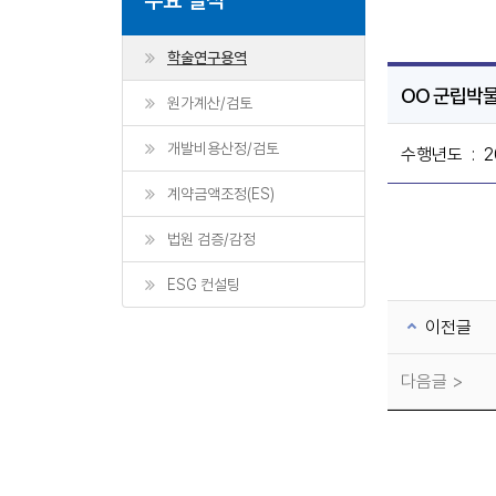
학술연구용역
OO 군립박물
원가계산/검토
개발비용산정/검토
수행년도
: 2
계약금액조정(ES)
법원 검증/감정
ESG 컨설팅
이전글
다음글 >