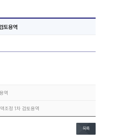
 검토용역
토용역
액조정 1차 검토용역
목록