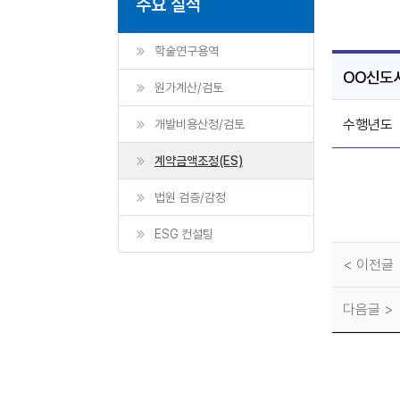
주요 실적
학술연구용역
OO신도시
원가계산/검토
수행년도
개발비용산정/검토
계약금액조정(ES)
법원 검증/감정
ESG 컨설팅
< 이전글
다음글 >