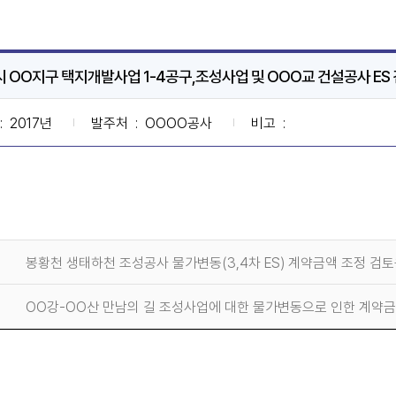
 OO지구 택지개발사업 1-4공구,조성사업 및 OOO교 건설공사 ES
: 2017년
발주처
: OOOO공사
비고
:
봉황천 생태하천 조성공사 물가변동(3,4차 ES) 계약금액 조정 검
OO강-OO산 만남의 길 조성사업에 대한 물가변동으로 인한 계약금