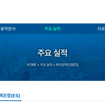
 용역분야
주요 실적
자료
주요 실적
HOME
> 주요 실적 >
계약금액조정(ES)
액조정(ES)