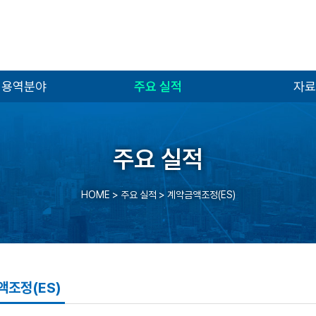
 용역분야
주요 실적
자료
주요 실적
HOME
> 주요 실적 >
계약금액조정(ES)
액조정(ES)