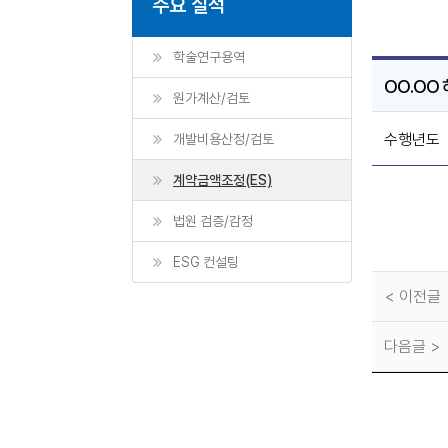
주요 실적
학술연구용역
OO.OO
원가계산/검토
수행년도
개발비용산정/검토
계약금액조정(ES)
법원 검증/감정
ESG 컨설팅
< 이전글
다음글 >