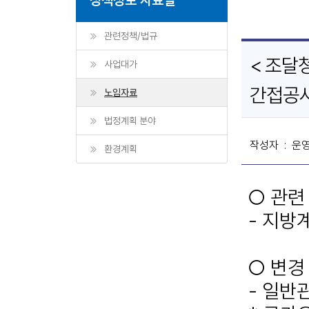
관련정책/법규
< 조달
사업대가
간접공
노임자료
법정계획 분야
작성자
: 운
환경계획
○
관련
-
지방계
○
변경
-
일반