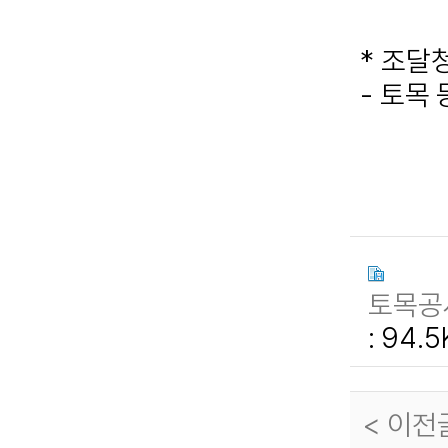
*
조달
-
토목 
토목공사
: 94.
< 이전