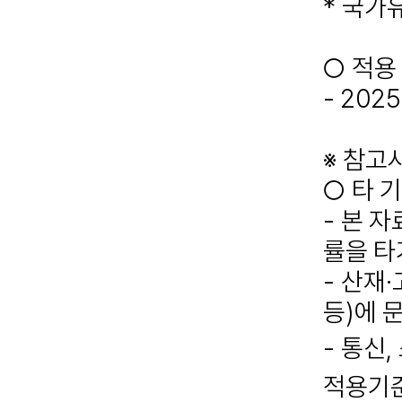
*
국가유
○
적용
- 2025.
※
참고
○
타 
-
본 자
률을 타
-
산재
·
등
)
에 
-
통신
,
적용기