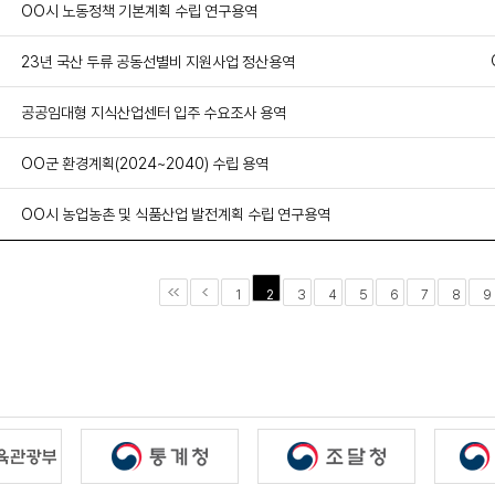
OO시 노동정책 기본계획 수립 연구용역
23년 국산 두류 공동선별비 지원사업 정산용역
공공임대형 지식산업센터 입주 수요조사 용역
OO군 환경계획(2024~2040) 수립 용역
OO시 농업농촌 및 식품산업 발전계획 수립 연구용역
2
1
3
4
5
6
7
8
9