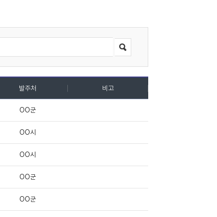
발주처
비고
OO군
OO시
OO시
OO군
OO군